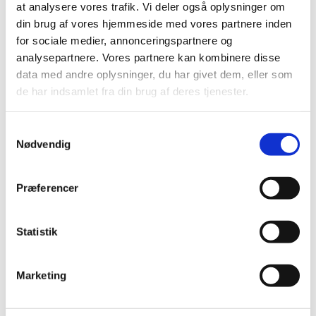
at analysere vores trafik. Vi deler også oplysninger om
din brug af vores hjemmeside med vores partnere inden
Brugsanvisning
for sociale medier, annonceringspartnere og
analysepartnere. Vores partnere kan kombinere disse
data med andre oplysninger, du har givet dem, eller som
Flipper (937-1) i krydderurter, baby-leaf og salat
de har indsamlet fra din brug af deres tjenester.
Se mere:
Samtykkevalg
Nødvendig
Flipper (937-1)
Præferencer
Statistik
Kontakt information klik her
Marketing