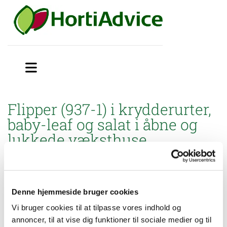
Flipper (937-1) i krydderurter,
baby-leaf og salat i åbne og
lukkede væksthuse
Miljøstyrelsen har godkendt brugsanvisning til mindre
anvendelse af Flipper (937-1) mod skadedyr i krydderurter, baby-
leaf og salat i åbne og lukkede væksthuse.
Denne hjemmeside bruger cookies
Husk at Flipper skal anvendes sammen med Dynex.
Vi bruger cookies til at tilpasse vores indhold og
annoncer, til at vise dig funktioner til sociale medier og til
Blandingen må gerne anvendes i økologi.