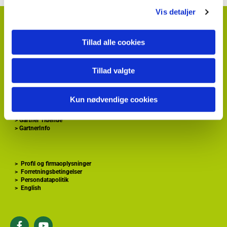
Vis detaljer
HortiAdvice A/S
Hvidkærvej 29
Tillad alle cookies
DK
5250 Odense SV
+ 45
87 40 66 00
kontakt@hortiadvice.dk
Tillad valgte
CVR nr.: 32 30 51 64
Kun nødvendige cookies
>
Forside
>
Gartnershop
>
Gartner Tidende
>
GartnerInfo
>
Profil og firmaoplysninger
>
Forretningsbetingelser
>
Persondatapolitik
>
English