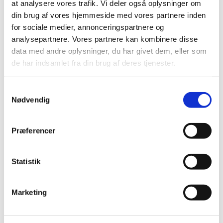
at analysere vores trafik. Vi deler også oplysninger om
din brug af vores hjemmeside med vores partnere inden
Brugsanvisning
for sociale medier, annonceringspartnere og
analysepartnere. Vores partnere kan kombinere disse
Caryx (19-207) til vækstregulering i åbne
data med andre oplysninger, du har givet dem, eller som
væksthuse
de har indsamlet fra din brug af deres tjenester.
Se mere:
Samtykkevalg
Nødvendig
Caryx
Præferencer
Statistik
Kontakt information klik her
Marketing