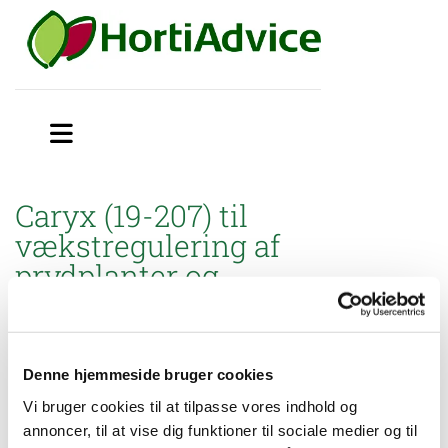
Caryx (19-207) til
vækstregulering af
prydplanter og
planteskolekulturer i åbne
væksthuse
Denne hjemmeside bruger cookies
Miljøstyrelsen har godkendt brugsanvisning til mindre
anvendelse af Caryx (19-207) til vækstregulering af prydplanter
Vi bruger cookies til at tilpasse vores indhold og
og planteskolekulturer dyrket i potter i åbne væksthuse.
annoncer, til at vise dig funktioner til sociale medier og til