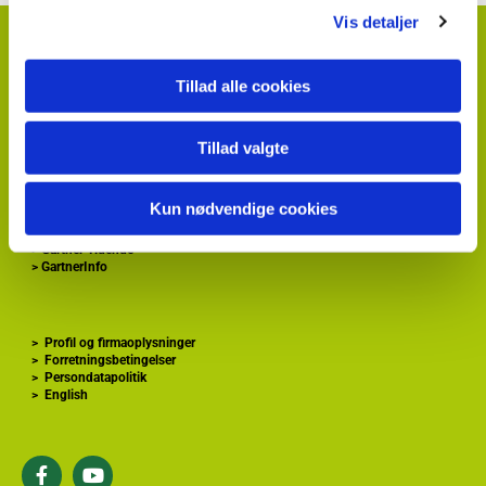
Vis detaljer
HortiAdvice A/S
Hvidkærvej 29
DK
5250 Odense SV
Tillad alle cookies
+ 45
87 40 66 00
kontakt@hortiadvice.dk
Tillad valgte
CVR nr.: 32 30 51 64
Kun nødvendige cookies
>
Forside
>
Gartnershop
>
Gartner Tidende
>
GartnerInfo
>
Profil og firmaoplysninger
>
Forretningsbetingelser
>
Persondatapolitik
>
English