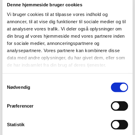
Quartz:
Produktet er afmeldt. Evt. restlager må lovligt
Denne hjemmeside bruger cookies
anvendes indtil
04-04-2024
, hvorefter der er opbevarings- og
Vi bruger cookies til at tilpasse vores indhold og
anvendelsesforbud.
annoncer, til at vise dig funktioner til sociale medier og til
at analysere vores trafik. Vi deler også oplysninger om
Brugsanvisning
din brug af vores hjemmeside med vores partnere inden
for sociale medier, annonceringspartnere og
Diflufenican i priklebede med planteskolekulturer
analysepartnere. Vores partnere kan kombinere disse
data med andre oplysninger, du har givet dem, eller som
de har indsamlet fra din brug af deres tjenester.
Se mere:
Samtykkevalg
Nødvendig
DFF
Legacy 500 SC
Præferencer
Quartz (18-514)
Diflanil 500 SC
Statistik