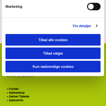
Marketing
Kontakt information klik her
Vis detaljer
Tillad alle cookies
HortiAdvice A/S
Tillad valgte
Hvidkærvej 29
DK
5250 Odense SV
+ 45
87 40 66 00
Kun nødvendige cookies
kontakt@hortiadvice.dk
CVR nr.: 32 30 51 64
>
Forside
>
Gartnershop
>
Gartner Tidende
>
GartnerInfo