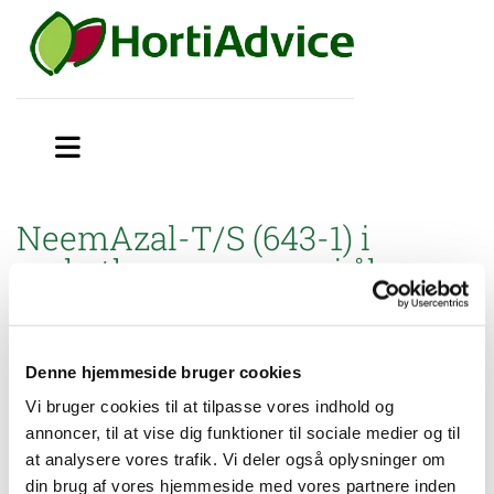
NeemAzal-T/S (643-1) i
væksthusgrønsager i åbne
væksthuse
Miljøstyrelsen har godkendt brugsanvisning til mindre
Denne hjemmeside bruger cookies
anvendelse af NeemAzal-T/S (643-1) til insektbekæmpelse i
væksthusgrønsager
i åbne væksthuse.
Vi bruger cookies til at tilpasse vores indhold og
annoncer, til at vise dig funktioner til sociale medier og til
at analysere vores trafik. Vi deler også oplysninger om
Brugsanvisning:
din brug af vores hjemmeside med vores partnere inden