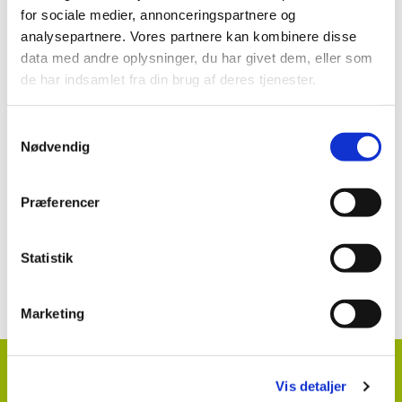
for sociale medier, annonceringspartnere og
NeemAzal-T/S (643-1) i væksthusgrønsager
analysepartnere. Vores partnere kan kombinere disse
data med andre oplysninger, du har givet dem, eller som
de har indsamlet fra din brug af deres tjenester.
Se mere:
Samtykkevalg
NeemAzal-T/S
Nødvendig
Præferencer
Kontakt information klik her
Statistik
Marketing
HortiAdvice A/S
Vis detaljer
Hvidkærvej 29
DK
5250 Odense SV